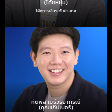
(โค้ชหนุ่ม)
โค้ชการเงินระดับประเทศ
ทัตพล เมธีวิริยาภรณ์
(คุณแก๊ปเปอร์)