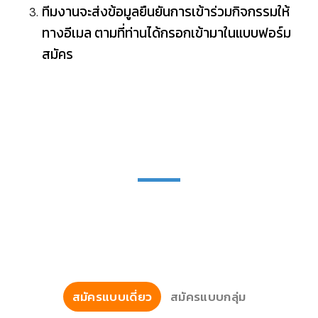
ทีมงานจะส่งข้อมูลยืนยันการเข้าร่วมกิจกรรมให้
ทาง
อีเมล ตามที่ท่านได้กรอกเข้ามาในแบบฟอร์ม
สมัคร
แบบฟอร์มการสมัครเข้าร่วม
Money Bootcamp ฉบับคุณครู รุ่นที่
3
สมัครแบบเดี่ยว
สมัครแบบกลุ่ม