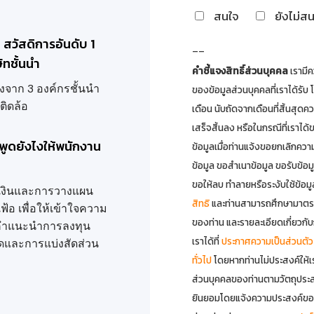
สนใจ
ยังไม่ส
f สวัสดิการอันดับ 1
--
ัทชั้นนำ
คำชี้แจงสิทธิ์ส่วนบุคคล
เรามีค
งจาก 3 องค์กรชั้นนำ
ของข้อมูลส่วนบุคคลที่เราได้รั
ติดล้อ
เดือน นับถัดจากเดือนที่สิ้นสุดค
เสร็จสิ้นลง หรือในกรณีที่เราไ
 พูดยังไงให้พนักงาน
ข้อมูลเมื่อท่านแจ้งขอยกเลิกความ
ข้อมูล ขอสำเนาข้อมูล ขอรับข้อมู
ขอให้ลบ ทำลายหรือระงับใช้ข้อม
าเงินและการวางแผน
สิทธิ
และท่านสามารถศึกษามาตร
ฟ้อ เพื่อให้เข้าใจความ
ของท่าน และรายละเอียดเกี่ยวกั
คำแนะนำการลงทุน
เราได้ที่
ประกาศความเป็นส่วนตัว
์ดและการแบ่งสัดส่วน
ทั่วไป
โดยหากท่านไม่ประสงค์ให้เร
ส่วนบุคคลของท่านตามวัตถุประ
ยินยอมโดยแจ้งความประสงค์ของท