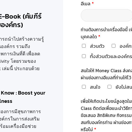
อีเมล
*
-Book (คัมภีร์
บองค์กร)
ท่านต้องการนำเครื่องมือนี้ 
บุคคลใด
*
มารถนำไปสร้างความรู้
ส่วนตัว
องค์ก
นองค์กร รวมถึง
ารเงินที่ดี เพื่อลด
ทั้งส่วนตัวและองค์ก
tivity โดยรวมของ
k เล่มนี้ ประกอบด้วย
สนใจให้ Money Class ส่งคล
ผ่านช่องทางอีเมลที่ท่านให้ไว
สนใจ
ยังไม่ส
to Know : Boost your
lness
เพื่อให้เกิดประโยชน์สูงสุด
Class ติดต่อเพื่อแนะนำวิธีการ
องการมีสุขภาพการ
ข้อเสนอ สิทธิพิเศษ กิจกรรมท
งค์กรในการส่งเสริม
สมกับองค์กรท่าน ผ่านช่องทาง
้อมเครื่องมือช่วย
หรือไม่
*