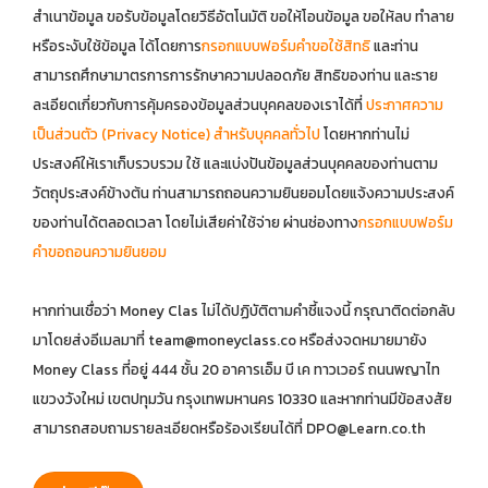
สำเนาข้อมูล ขอรับข้อมูลโดยวิธีอัตโนมัติ ขอให้โอนข้อมูล ขอให้ลบ ทำลาย
หรือระงับใช้ข้อมูล ได้โดยการ
กรอกแบบฟอร์มคำขอใช้สิทธิ
และท่าน
สามารถศึกษามาตรการการรักษาความปลอดภัย สิทธิของท่าน และราย
ละเอียดเกี่ยวกับการคุ้มครองข้อมูลส่วนบุคคลของเราได้ที่
ประกาศความ
เป็นส่วนตัว (Privacy Notice) สำหรับบุคคลทั่วไป
โดยหากท่านไม่
ประสงค์ให้เราเก็บรวบรวม ใช้ และแบ่งปันข้อมูลส่วนบุคคลของท่านตาม
วัตถุประสงค์ข้างต้น ท่านสามารถถอนความยินยอมโดยแจ้งความประสงค์
ของท่านได้ตลอดเวลา โดยไม่เสียค่าใช้จ่าย ผ่านช่องทาง
กรอกแบบฟอร์ม
คำขอถอนความยินยอม
หากท่านเชื่อว่า Money Clas ไม่ได้ปฏิบัติตามคำชี้แจงนี้ กรุณาติดต่อกลับ
มาโดยส่งอีเมลมาที่
team@moneyclass.co
หรือส่งจดหมายมายัง
Money Class ที่อยู่ 444 ชั้น 20 อาคารเอ็ม บี เค ทาวเวอร์ ถนนพญาไท
แขวงวังใหม่ เขตปทุมวัน กรุงเทพมหานคร 10330 และหากท่านมีข้อสงสัย
สามารถสอบถามรายละเอียดหรือร้องเรียนได้ที่
DPO@Learn.co.th