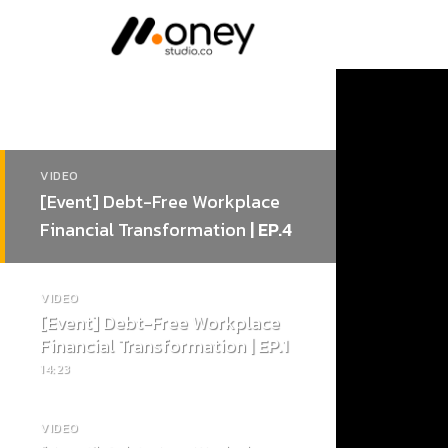
Skip
to
content
Playlist
VIDEO
[Event] Debt-Free Workplace
Financial Transformation
| EP.4
VIDEO
[Event] Debt-Free Workplace
Financial Transformation
| EP.1
14:23
VIDEO