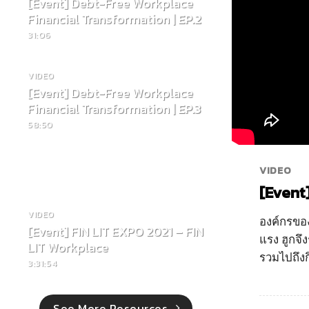
[Event] Debt-Free Workplace
Financial Transformation
| EP.2
31:06
VIDEO
[Event] Debt-Free Workplace
Financial Transformation
| EP.3
58:50
More Resources
VIDEO
[Event]
VIDEO
องค์กรของค
[Event] FIN LIT EXPO 2021 – FIN
แรง ฮูกจึ
LIT Workplace
รวมไปถึงก
3:31:54
See More Resources