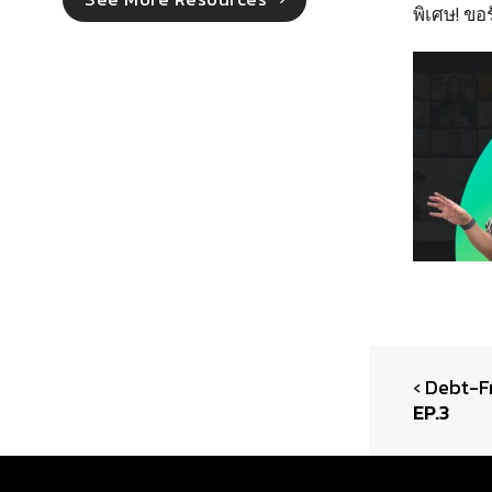
พิเศษ
!
ขอร
‹ Debt-F
EP.3