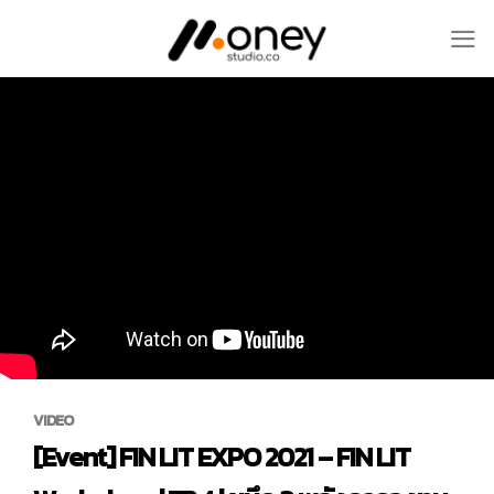
Skip
to
content
VIDEO
[Event] FIN LIT EXPO 2021 – FIN LIT