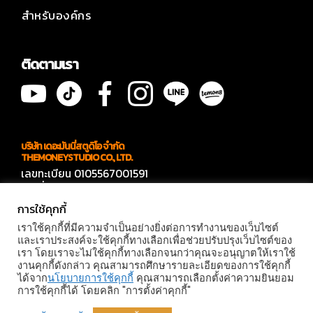
สำหรับองค์กร
ติดตามเรา
บริษัท เดอะมันนี่สตูดิโอ จำกัด
THEMONEYSTUDIO CO., LTD.
เลขทะเบียน 0105567001591
เลขที่ 566 ซอยบางบอน 4 ซอย 7
แขวงบางบอนเหนือ เขตบางบอน กทม 10150
การใช้คุกกี้
ติดต่องาน
เราใช้คุกกี้ที่มีความจำเป็นอย่างยิ่งต่อการทำงานของเว็บไซต์
คุณแก๊ปเปอร์ 094- 909-4144
และเราประสงค์จะใช้คุกกี้ทางเลือกเพื่อช่วยปรับปรุงเว็บไซต์ของ
เรา โดยเราจะไม่ใช้คุกกี้ทางเลือกจนกว่าคุณจะอนุญาตให้เราใช้
© MONEY STUDIO 2026 |
PRIVACY POLICY
|
TERMS AND
งานคุกกี้ดังกล่าว คุณสามารถศึกษารายละเอียดของการใช้คุกกี้
CONDITIONS
ได้จาก
นโยบายการใช้คุกกี้
คุณสามารถเลือกตั้งค่าความยินยอม
การใช้คุกกี้ได้ โดยคลิก "การตั้งค่าคุกกี้"