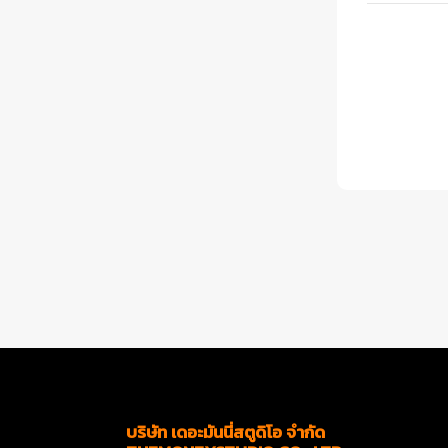
บริษัท เดอะมันนี่สตูดิโอ จำกัด