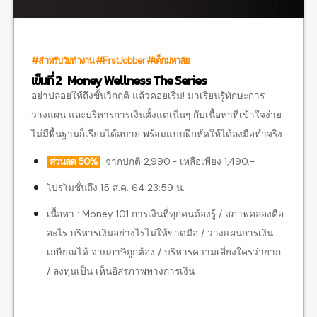
#สำหรับวัยทำงาน #FirstJobber #เด็กมหาลัย
เข็มที่ 2 Money Wellness The Series
อย่าปล่อยให้ถึงขั้นวิกฤติ แล้วคอยเริ่ม! มาเรียนรู้ทักษะการ
วางแผน และบริหารการเงินตั้งแต่เนิ่นๆ กับเนื้อหาที่เข้าใจง่าย
ไม่มีพื้นฐานก็เรียนได้สบาย พร้อมแบบฝึกหัดให้ได้ลงมือทำจริง
ส่วนลด 50%
จากปกติ 2,990.- เหลือเพียง 1,490.-
โปรโมชั่นถึง 15 ส.ค. 64 23:59 น.
เนื้อหา : Money 101 การเงินที่ทุกคนต้องรู้ /
สภาพคล่องคือ
อะไร บริหารเงินอย่างไรไม่ให้ขาดมือ /
วางแผนการเงิน
เกษียณได้ จ่ายภาษีถูกต้อง /
บริหารความเสี่ยงใครว่ายาก
/
ลงทุนเป็น เห็นอิสรภาพทางการเงิน