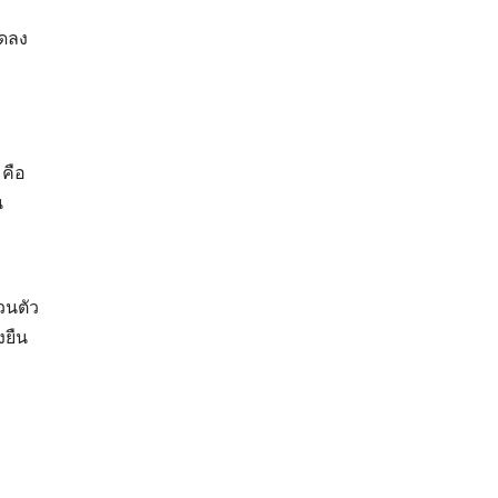
ลดลง
 คือ
น
วนตัว
งยืน