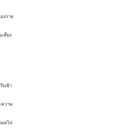
 ของราย
เสี่ยง
ิ่มช้า
ละความ
งหมดไป