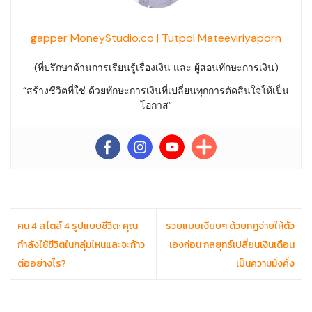
gapper MoneyStudio.co | Tutpol Mateeviriyaporn
(ที่ปรึกษาด้านการเรียนรู้เรื่องเงิน และ ผู้สอนทักษะการเงิน)
“สร้างชีวิตที่ใช่ ด้วยทักษะการเงินที่เปลี่ยนทุกการตัดสินใจให้เป็น
โอกาส”
คน 4 สไตล์ 4 รูปแบบชีวิต: คุณ
รวยแบบเงียบๆ ด้วยกฎจ่ายให้ตัว
กำลังใช้ชีวิตในกลุ่มไหนและจะก้าว
เองก่อน กลยุทธ์เปลี่ยนเงินเดือน
ต่ออย่างไร?
เป็นความมั่งคั่ง