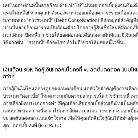
เคยไหม? ผ่อนหนี้หลายก้อน จ่ายเท่าไรก็ไม่หมด ดอกเบี้ยพุ่งจนเงินเด
แทบไม่เหลือ! หากคุณกำลังมองหาทางออกเพื่อลดภาระรายเดือนและเ
สภาพคล่อง “การรวบหนี้” (Debt Consolidation) คือกลยุทธ์สำคัญที่
นำหนี้หลายก้อนมารวมเป็นก้อนเดียว โดยการกู้สินเชื่อใหม่ที่มีดอกเบี้
กว่าเดิมมาปิดหนี้เก่า ช่วยให้ยอดผ่อนต่อเดือนลดลงทันทีและมีเงินเหล
ใช้มากขึ้น “รวบหนี้” คืออะไร? ทำไมถึงช่วยให้ปลดหนี้ไวขึ้น...
เงินเดือน 30K คิดกู้เงิน! ดอกเบี้ยคงที่ vs ลดต้นลดดอก แบบไหน
กว่า?
การกู้เงินไม่ใช่แค่การดูยอดผ่อนต่อเดือน แต่หัวใจสำคัญคือการเลือก
ประเภท “ดอกเบี้ย” ให้เหมาะสมกับความสามารถในการชำระหนี้ เพ
การเลือกผิดประเภทอาจทำให้คุณต้องเสียดอกเบี้ยส่วนเกินไปเป็นหลั
แสนบาท บทความนี้จะพาไปเจาะลึกความแตกต่างระหว่าง ดอกเบี้ยคง
vs ลดต้นลดดอก แบบเข้าใจง่าย เพื่อให้คุณตัดสินใจกู้เงินได้อย่างคุ้มค่
สุด ดอกเบี้ยคงที่ (Flat Rate)...