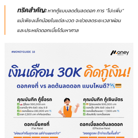
ทริคสำคัญ:
หากกู้แบบลดต้นลดดอก การ “โปะเพิ่ม”
แม้เพียงเล็กน้อยในแต่ละงวด จะช่วยลดระยะเวลาผ่อน
และประหยัดดอกเบี้ยได้มหาศาล