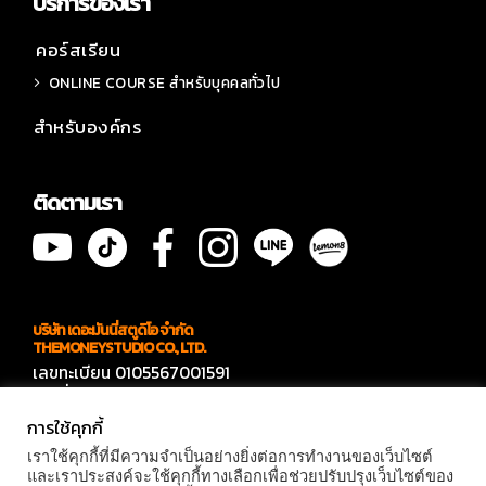
บริการของเรา
คอร์สเรียน
ONLINE COURSE สำหรับบุคคลทั่วไป
สำหรับองค์กร
ติดตามเรา
บริษัท เดอะมันนี่สตูดิโอ จำกัด
THEMONEYSTUDIO CO., LTD.
เลขทะเบียน 0105567001591
เลขที่ 566 ซอยบางบอน 4 ซอย 7
แขวงบางบอนเหนือ เขตบางบอน กทม 10150
การใช้คุกกี้
ติดต่องาน
เราใช้คุกกี้ที่มีความจำเป็นอย่างยิ่งต่อการทำงานของเว็บไซต์
คุณแก๊ปเปอร์ 094- 909-4144
และเราประสงค์จะใช้คุกกี้ทางเลือกเพื่อช่วยปรับปรุงเว็บไซต์ของ