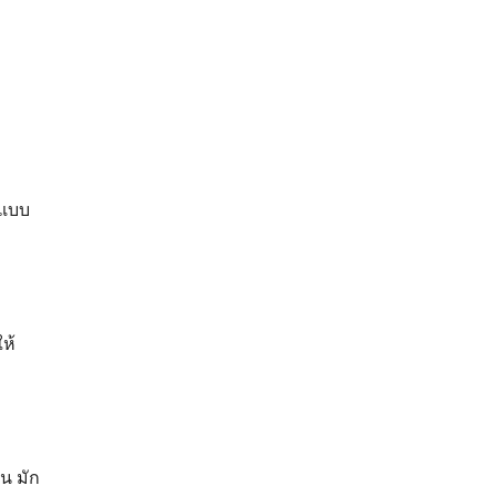
ตแบบ
ห้
น มัก