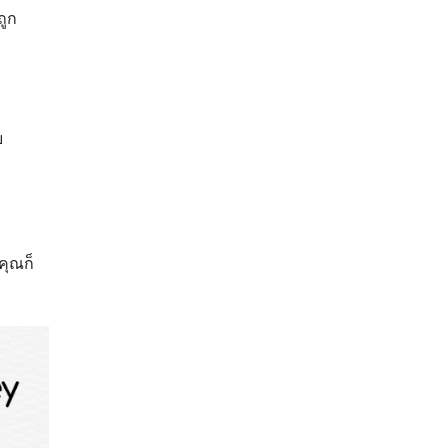
ถูก
บ
 คุณก็