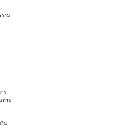
ีความ
การ
ึ้นตาม
เงิน