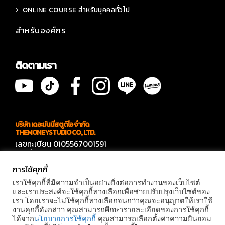
ONLINE COURSE สำหรับบุคคลทั่วไป
สำหรับองค์กร
ติดตามเรา
บริษัท เดอะมันนี่สตูดิโอ จำกัด
THEMONEYSTUDIO CO., LTD.
เลขทะเบียน 0105567001591
เลขที่ 566 ซอยบางบอน 4 ซอย 7
แขวงบางบอนเหนือ เขตบางบอน กทม 10150
การใช้คุกกี้
ติดต่องาน
เราใช้คุกกี้ที่มีความจำเป็นอย่างยิ่งต่อการทำงานของเว็บไซต์
คุณแก๊ปเปอร์ 094- 909-4144
และเราประสงค์จะใช้คุกกี้ทางเลือกเพื่อช่วยปรับปรุงเว็บไซต์ของ
เรา โดยเราจะไม่ใช้คุกกี้ทางเลือกจนกว่าคุณจะอนุญาตให้เราใช้
© MONEY STUDIO 2026 |
PRIVACY POLICY
|
TERMS AND
งานคุกกี้ดังกล่าว คุณสามารถศึกษารายละเอียดของการใช้คุกกี้
CONDITIONS
ได้จาก
นโยบายการใช้คุกกี้
คุณสามารถเลือกตั้งค่าความยินยอม