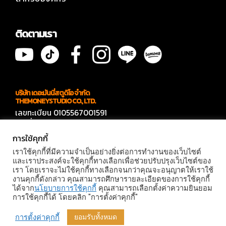
ติดตามเรา
บริษัท เดอะมันนี่สตูดิโอ จำกัด
THEMONEYSTUDIO CO., LTD.
เลขทะเบียน 0105567001591
เลขที่ 566 ซอยบางบอน 4 ซอย 7
แขวงบางบอนเหนือ เขตบางบอน กทม 10150
การใช้คุกกี้
ติดต่องาน
เราใช้คุกกี้ที่มีความจำเป็นอย่างยิ่งต่อการทำงานของเว็บไซต์
คุณแก๊ปเปอร์ 094- 909-4144
และเราประสงค์จะใช้คุกกี้ทางเลือกเพื่อช่วยปรับปรุงเว็บไซต์ของ
เรา โดยเราจะไม่ใช้คุกกี้ทางเลือกจนกว่าคุณจะอนุญาตให้เราใช้
© MONEY STUDIO 2026 |
PRIVACY POLICY
|
TERMS AND
งานคุกกี้ดังกล่าว คุณสามารถศึกษารายละเอียดของการใช้คุกกี้
CONDITIONS
ได้จาก
นโยบายการใช้คุกกี้
คุณสามารถเลือกตั้งค่าความยินยอม
การใช้คุกกี้ได้ โดยคลิก "การตั้งค่าคุกกี้"
การตั้งค่าคุกกี้
ยอมรับทั้งหมด