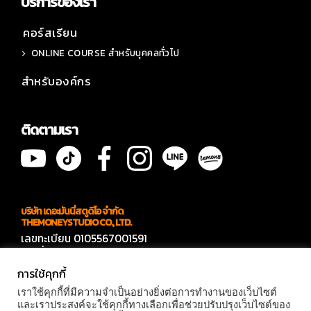
บริการของเรา
คอร์สเรียน
ONLINE COURSE สำหรับบุคคลทั่วไป
สำหรับองค์กร
ติดตามเรา
บริษัท เดอะมันนี่สตูดิโอ จำกัด
THEMONEYSTUDIO CO., LTD.
เลขทะเบียน 0105567001591
เลขที่ 566 ซอยบางบอน 4 ซอย 7
แขวงบางบอนเหนือ เขตบางบอน กทม 10150
การใช้คุกกี้
ติดต่องาน
เราใช้คุกกี้ที่มีความจำเป็นอย่างยิ่งต่อการทำงานของเว็บไซต์
คุณแก๊ปเปอร์ 094- 909-4144
และเราประสงค์จะใช้คุกกี้ทางเลือกเพื่อช่วยปรับปรุงเว็บไซต์ของ