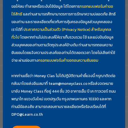
ขอให้ลบ ทำลายหรือระงับใช้ข้อมูล ได้โดยการ
กรอกแบบฟอร์มคำขอ
ใช้สิทธิ
และท่านสามารถศึกษามาตรการการรักษาความปลอดภัย สิทธิ
ของท่าน และรายละเอียดเกี่ยวกับการคุ้มครองข้อมูลส่วนบุคคลของ
เราได้ที่
ประกาศความเป็นส่วนตัว (Privacy Notice) สำหรับบุคคล
ทั่วไป
โดยหากท่านไม่ประสงค์ให้เราเก็บรวบรวม ใช้ และแบ่งปันข้อมูล
ส่วนบุคคลของท่านตามวัตถุประสงค์ข้างต้น ท่านสามารถถอนความ
ยินยอมโดยแจ้งความประสงค์ของท่านได้ตลอดเวลา โดยไม่เสียค่าใช้
จ่าย ผ่านช่องทาง
กรอกแบบฟอร์มคำขอถอนความยินยอม
หากท่านเชื่อว่า Money Clas ไม่ได้ปฏิบัติตามคำชี้แจงนี้ กรุณาติดต่อ
กลับมาโดยส่งอีเมลมาที่
team@moneyclass.co
หรือส่งจดหมาย
มายัง Money Class ที่อยู่ 444 ชั้น 20 อาคารเอ็ม บี เค ทาวเวอร์ ถนน
พญาไท แขวงวังใหม่ เขตปทุมวัน กรุงเทพมหานคร 10330 และหาก
ท่านมีข้อสงสัย สามารถสอบถามรายละเอียดหรือร้องเรียนได้ที่
DPO@Learn.co.th