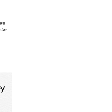
เลข
ปล่อย