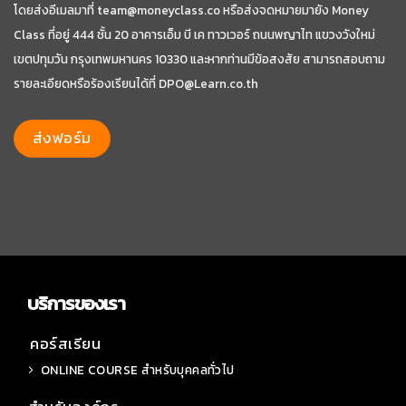
โดยส่งอีเมลมาที่
team@moneyclass.co
หรือส่งจดหมายมายัง Money
Class ที่อยู่ 444 ชั้น 20 อาคารเอ็ม บี เค ทาวเวอร์ ถนนพญาไท แขวงวังใหม่
เขตปทุมวัน กรุงเทพมหานคร 10330 และหากท่านมีข้อสงสัย สามารถสอบถาม
รายละเอียดหรือร้องเรียนได้ที่
DPO@Learn.co.th
บริการของเรา
คอร์สเรียน
ONLINE COURSE สำหรับบุคคลทั่วไป