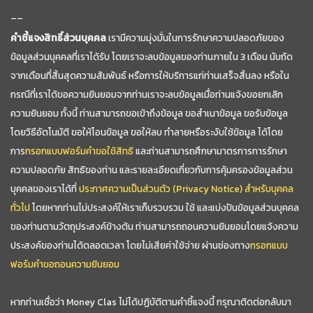
--
คำชี้แจงสิทธิ์ส่วนบุคคล
เรามีความมุ่งมั่นในการรักษาความปลอดภัยของ
ข้อมูลส่วนบุคคลที่เราได้รับ โดยเราจะลบข้อมูลของท่านภายใน 3 เดือน นับถัด
จากเดือนที่สิ้นสุดความสัมพันธ์ หรือการให้บริการแก่ท่านเสร็จสิ้นลง หรือใน
กรณีที่เราได้ขอความยินยอมจากท่านเราจะลบข้อมูลเมื่อท่านแจ้งขอยกเลิก
ความยินยอม ทั้งนี้ ท่านสามารถขอเข้าถึงข้อมูล ขอสำเนาข้อมูล ขอรับข้อมูล
โดยวิธีอัตโนมัติ ขอให้โอนข้อมูล ขอให้ลบ ทำลายหรือระงับใช้ข้อมูล ได้โดย
การ
กรอกแบบฟอร์มคำขอใช้สิทธิ
และท่านสามารถศึกษามาตรการการรักษา
ความปลอดภัย สิทธิของท่าน และรายละเอียดเกี่ยวกับการคุ้มครองข้อมูลส่วน
บุคคลของเราได้ที่
ประกาศความเป็นส่วนตัว (Privacy Notice) สำหรับบุคคล
ทั่วไป
โดยหากท่านไม่ประสงค์ให้เราเก็บรวบรวม ใช้ และแบ่งปันข้อมูลส่วนบุคคล
ของท่านตามวัตถุประสงค์ข้างต้น ท่านสามารถถอนความยินยอมโดยแจ้งความ
ประสงค์ของท่านได้ตลอดเวลา โดยไม่เสียค่าใช้จ่าย ผ่านช่องทาง
กรอกแบบ
ฟอร์มคำขอถอนความยินยอม
หากท่านเชื่อว่า Money Clas ไม่ได้ปฏิบัติตามคำชี้แจงนี้ กรุณาติดต่อกลับมา