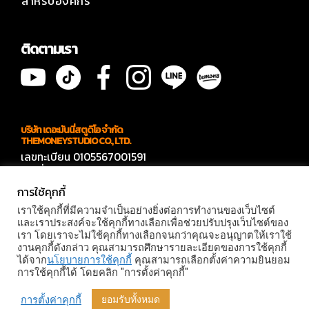
สำหรับองค์กร
ติดตามเรา
บริษัท เดอะมันนี่สตูดิโอ จำกัด
THEMONEYSTUDIO CO., LTD.
เลขทะเบียน 0105567001591
เลขที่ 566 ซอยบางบอน 4 ซอย 7
แขวงบางบอนเหนือ เขตบางบอน กทม 10150
การใช้คุกกี้
ติดต่องาน
เราใช้คุกกี้ที่มีความจำเป็นอย่างยิ่งต่อการทำงานของเว็บไซต์
คุณแก๊ปเปอร์ 094- 909-4144
และเราประสงค์จะใช้คุกกี้ทางเลือกเพื่อช่วยปรับปรุงเว็บไซต์ของ
เรา โดยเราจะไม่ใช้คุกกี้ทางเลือกจนกว่าคุณจะอนุญาตให้เราใช้
© MONEY STUDIO 2026 |
PRIVACY POLICY
|
TERMS AND
งานคุกกี้ดังกล่าว คุณสามารถศึกษารายละเอียดของการใช้คุกกี้
CONDITIONS
ได้จาก
นโยบายการใช้คุกกี้
คุณสามารถเลือกตั้งค่าความยินยอม
การใช้คุกกี้ได้ โดยคลิก "การตั้งค่าคุกกี้"
การตั้งค่าคุกกี้
ยอมรับทั้งหมด